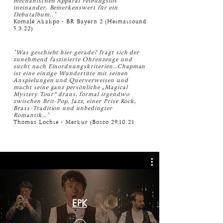
mechanischen Apparat reibungslos
ineinander. Bemerkenswert für ein
Debutalbum.."
Komalé Akakpo - BR Bayern 2 (Heimatsound
5.3.22)
"Was geschieht hier gerade? fragt sich der
zunehmend faszinierte Ohrenzeuge und
sucht nach Einordnungskriterien…Chapman
ist eine einzige Wundertüte mit seinen
Anspielungen und Querverweisen und
macht seine ganz persönliche „Magical
Mystery Tour“ draus, formal irgendwo
zwischen Brit-Pop, Jazz, einer Prise Rock,
Brass-Tradition und unbedingter
Romantik…"
Thomas Lochte - Merkur (Bosco 29.10.21
EPK