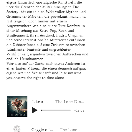
eigene fantastisch-nostalgische Kunstwelt, die
über die Grenzen der Musik hinausgeht. Die
Society lädt ein in eine Welt voller Mythen und
Grimmscher Märchen, die provokant, manchmal
fast tragisch, doch immer mit einem
Augenzwinkern wie eine bunte Tüte Konfetti in
einer Mischung aus Retro-Pop, Rock und
Straßenmusik ihren Ausdruck findet. Chapman
und seine internationalen Mitstreiter entführen
die Zuhörer:Innen auf eine Zirkusreise zwischen
fulminanter Fantasie und ungeschönter
Wirklichkeit, irgendwo zwischen Aufbrechen und
endlich Heimkommen.
Wer also auf der Suche nach etwas Anderem ist –
einer lauten Präsenz, die einen dennoch auf ganz
eigene Art und Weise sanft und leise umarmt...
you deserve the right to dine alone...
Like a Disease
The Lone Dining Society
-02:58
Gaggle of our Friends
The Lone Dining Society